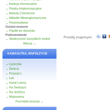
→ Iniekcje Hormonalne
→ Plastry Antykoncepcyjne
→ Metody Chemiczne
→ Wkładki Wewnątrzmaciczne
→ Prezerwatywa
Ostatni moment
→ Pigułki po stosunku
Podsumowanie
Prześlij znajomym:
→ Skuteczność wszystkich metod
Więcej →
KAMASUTRA, WSPÓŁŻYCIE
→ Łyżeczka
→ Świeca
→ Pozycja L
→ Łuk
→ Kwiat Lotosu
→ Na Siedząco
→ Na Jeźdźca
→ Misjonarna
Pozostałe pozycje →