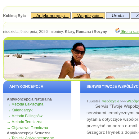
Antykoncepcja
Współżycie
Uroda
Z
Kobietą Być:
niedziela, 9 sierpnia, 2026
imieniny:
Klary, Romana i Rozyny
Strona sta
ANTYKONCEPCJA
SERWIS "TWOJE WSPÓŁŻYC
Antykoncepcja Naturalna
Tu jesteś:
współżycie
>>>
Współp
→ Metoda Laktacyjna
Serwis "Twoje Współżyci
→ Kalendarzyk
serwisami tematycznymi na
→ Metoda Billingsów
pytania dotyczące współpr
→ Metoda Termiczna
przesyłać na adres e-mail
→ Objawowo-Termiczna
Grzegorz Hrynek z dopis
Antykoncepcja Sztuczna
→ Tabletki Antykoncepcyjne