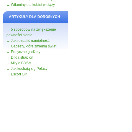
→ Witaminy dla kobiet w ciąży
ARTYKUŁY DLA DOROSŁYCH
→ 5 sposobów na zwiększenie
pewności siebie
→ Jak rozpalić namiętność
→ Gadżety, które zmienią świat
→ Erotyczne gadżety
→ Dilda strap on
→ Mity o BDSM
→ Jak kochają się Polacy
→ Escort Girl