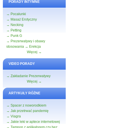
PORADY INTYMNE
→ Pocałunki
→ Masaż Erotyczny
→ Necking
→ Petting
→ Punk G
→ Prezerwatywy i obawy
stosowania
→ Erekcja
Więcej →
VIDEO PORADY
→ Zakładanie Prezerwatywy
Więcej →
ARTYKUŁY RÓŻNE
→ Spacer z noworodkiem
→ Jak przetrwać pandemię
→ Viagra
→ Jakie leki w aptece internetowej
→ Tampon z aplikatorem czy bez