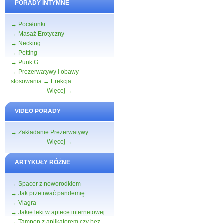
PORADY INTYMNE
→ Pocałunki
→ Masaż Erotyczny
→ Necking
→ Petting
→ Punk G
→ Prezerwatywy i obawy
stosowania
→ Erekcja
Więcej →
VIDEO PORADY
→ Zakładanie Prezerwatywy
Więcej →
ARTYKUŁY RÓŻNE
→ Spacer z noworodkiem
→ Jak przetrwać pandemię
→ Viagra
→ Jakie leki w aptece internetowej
→ Tampon z aplikatorem czy bez