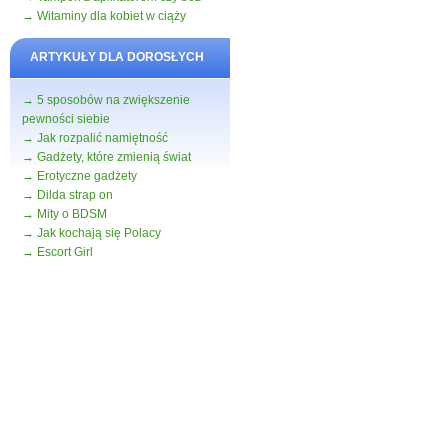
→ Witaminy dla kobiet w ciąży
ARTYKUŁY DLA DOROSŁYCH
→ 5 sposobów na zwiększenie
pewności siebie
→ Jak rozpalić namiętność
→ Gadżety, które zmienią świat
→ Erotyczne gadżety
→ Dilda strap on
→ Mity o BDSM
→ Jak kochają się Polacy
→ Escort Girl