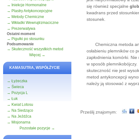
→ Iniekcje Hormonalne
się również specjalne
glob
→ Plastry Antykoncepcyjne
kwadrans przed stosunkie
→ Metody Chemiczne
stosunek.
→ Wkładki Wewnątrzmaciczne
→ Prezerwatywa
Ostatni moment
→ Pigułki po stosunku
Podsumowanie
Chemiczna metoda antyko
→ Skuteczność wszystkich metod
osłabieniu plemników co p
Więcej →
zapłodnienia komórki. Nie
w sposób plemnikobójczy. M
KAMASUTRA, WSPÓŁŻYCIE
skuteczność nie jest wyso
metod antykoncepcji wynosi
→ Łyżeczka
należy ją stosować z wyp
→ Świeca
→ Pozycja L
→ Łuk
→ Kwiat Lotosu
→ Na Siedząco
Prześlij znajomym:
→ Na Jeźdźca
→ Misjonarna
Pozostałe pozycje →