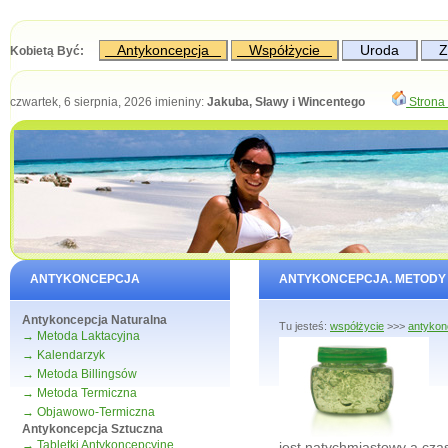
Antykoncepcja
Współżycie
Uroda
Z
Kobietą Być:
czwartek, 6 sierpnia, 2026
imieniny:
Jakuba, Sławy i Wincentego
Strona 
ANTYKONCEPCJA
ANTYKONCEPCJA. METODY
Antykoncepcja Naturalna
Tu jesteś:
współżycie
>>>
antykon
→ Metoda Laktacyjna
→ Kalendarzyk
→ Metoda Billingsów
→ Metoda Termiczna
→ Objawowo-Termiczna
Antykoncepcja Sztuczna
→ Tabletki Antykoncepcyjne
jest natychmiastowy a cza