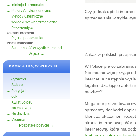
→ Iniekcje Hormonalne
→ Plastry Antykoncepcyjne
Czy jednak apteki interne
→ Metody Chemiczne
sprzedawania w trybie wy
→ Wkładki Wewnątrzmaciczne
→ Prezerwatywa
Ostatni moment
→ Pigułki po stosunku
Podsumowanie
→ Skuteczność wszystkich metod
Więcej →
Zakaz w polskich przepisa
W Polsce prawo zabrania 
KAMASUTRA, WSPÓŁŻYCIE
Nie można więc przyjąć od
internet, a następnie wys
→ Łyżeczka
→ Świeca
legalnie działające apteki 
→ Pozycja L
możliwe?
→ Łuk
→ Kwiat Lotosu
Mogą one prezentować swój
→ Na Siedząco
sprzedaży dochodzi dopier
→ Na Jeźdźca
klient za okazaniem recept
→ Misjonarna
stronie internetowej. Wart
Pozostałe pozycje →
internetową, która ma oddz
Najtańsza apteka internet