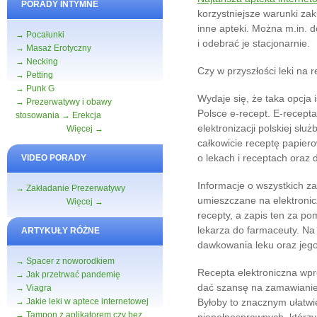
PORADY INTYMNE
korzystniejsze warunki zak
inne apteki. Można m.in. d
→ Pocałunki
i odebrać je stacjonarnie.
→ Masaż Erotyczny
→ Necking
Czy w przyszłości leki na 
→ Petting
→ Punk G
Wydaje się, że taka opcja
→ Prezerwatywy i obawy
Polsce e-recept. E-recept
stosowania
→ Erekcja
elektronizacji polskiej sł
Więcej →
całkowicie receptę papierow
o lekach i receptach oraz d
VIDEO PORADY
Informacje o wszystkich z
→ Zakładanie Prezerwatywy
umieszczane na elektronic
Więcej →
recepty, a zapis ten za p
lekarza do farmaceuty. Na
ARTYKUŁY RÓŻNE
dawkowania leku oraz jego
→ Spacer z noworodkiem
Recepta elektroniczna wp
→ Jak przetrwać pandemię
dać szansę na zamawianie
→ Viagra
→ Jakie leki w aptece internetowej
Byłoby to znacznym ułatwi
→ Tampon z aplikatorem czy bez