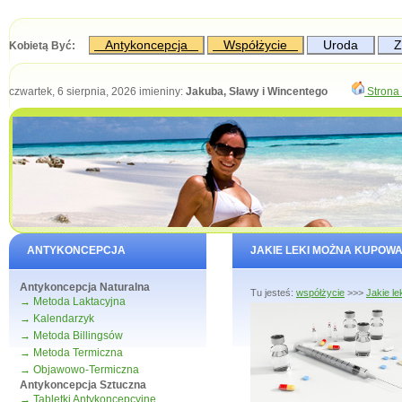
Antykoncepcja
Współżycie
Uroda
Z
Kobietą Być:
czwartek, 6 sierpnia, 2026
imieniny:
Jakuba, Sławy i Wincentego
Strona 
ANTYKONCEPCJA
JAKIE LEKI MOŻNA KUPOW
Antykoncepcja Naturalna
Tu jesteś:
współżycie
>>>
Jakie l
→ Metoda Laktacyjna
→ Kalendarzyk
→ Metoda Billingsów
→ Metoda Termiczna
→ Objawowo-Termiczna
Antykoncepcja Sztuczna
→ Tabletki Antykoncepcyjne