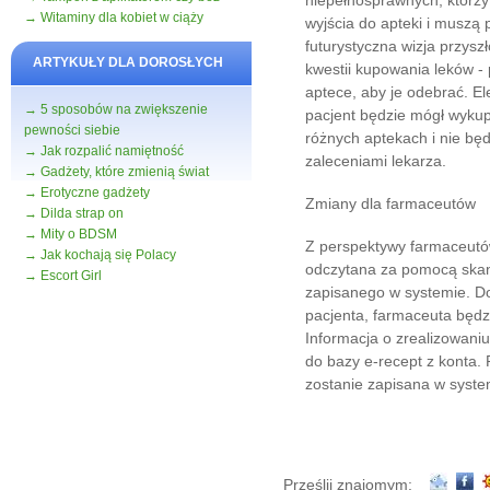
niepełnosprawnych, którzy
→ Witaminy dla kobiet w ciąży
wyjścia do apteki i muszą p
futurystyczna wizja przyszł
ARTYKUŁY DLA DOROSŁYCH
kwestii kupowania leków - p
aptece, aby je odebrać. El
→ 5 sposobów na zwiększenie
pacjent będzie mógł wykupi
pewności siebie
różnych aptekach i nie bę
→ Jak rozpalić namiętność
zaleceniami lekarza.
→ Gadżety, które zmienią świat
→ Erotyczne gadżety
Zmiany dla farmaceutów
→ Dilda strap on
→ Mity o BDSM
Z perspektywy farmaceutó
→ Jak kochają się Polacy
odczytana za pomocą skanu
→ Escort Girl
zapisanego w systemie. D
pacjenta, farmaceuta będzi
Informacja o zrealizowani
do bazy e-recept z konta.
zostanie zapisana w syste
Prześlij znajomym: